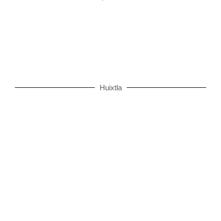
98.7 FM - La Poderosa
Huixtla
97.1 FM - Romántica
104.3 FM - La Poderosa