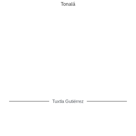
Tonalá
100.7 FM - La Poderosa
Tuxtla Gutiérrez