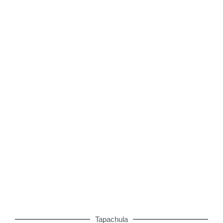
105.9 FM - Radio Zoque
91.1 FM - La Poderosa
103.5 FM - Romántica
Tapachula