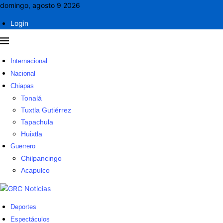
domingo, agosto 9 2026
Login
Internacional
Nacional
Chiapas
Tonalá
Tuxtla Gutiérrez
Tapachula
Huixtla
Guerrero
Chilpancingo
Acapulco
Deportes
Espectáculos