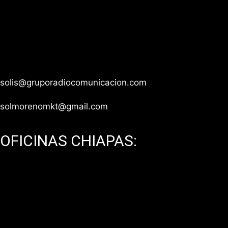
Av. México Coyoacán 371, Torre H Depto 201, Col.
Xoco, CP 03330, Ciudad de México.
Teléfono: 55 1543 5555 / 55 8933 9980 / 55 8933
9979
solis@gruporadiocomunicacion.com
solmorenomkt@gmail.com
OFICINAS CHIAPAS:
Edificio Cowork, Tuxtla Gutiérrez, Chiapas.
Teléfono: 961 334 2693