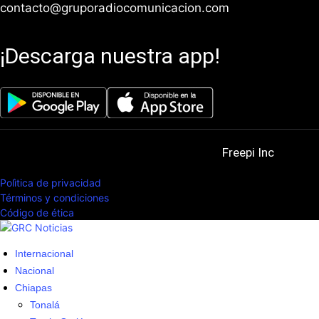
contacto@gruporadiocomunicacion.com
¡Descarga nuestra app!
© 2025. All Rights Reserved. Powered by
Freepi Inc
Polìtica de privacidad
Términos y condiciones
Código de ética
Internacional
Nacional
Chiapas
Tonalá