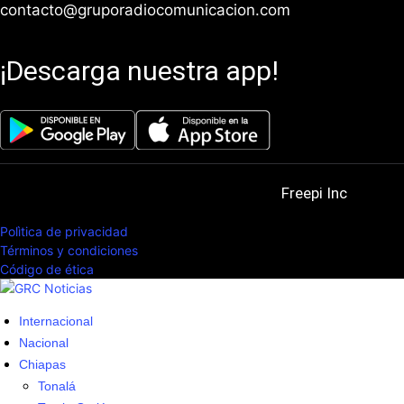
contacto@gruporadiocomunicacion.com
¡Descarga nuestra app!
© 2025. All Rights Reserved. Powered by
Freepi Inc
Polìtica de privacidad
Términos y condiciones
Código de ética
Internacional
Nacional
Chiapas
Tonalá