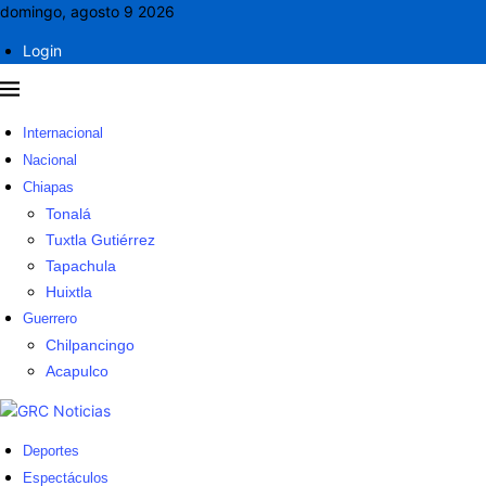
domingo, agosto 9 2026
Login
Internacional
Nacional
Chiapas
Tonalá
Tuxtla Gutiérrez
Tapachula
Huixtla
Guerrero
Chilpancingo
Acapulco
Deportes
Espectáculos