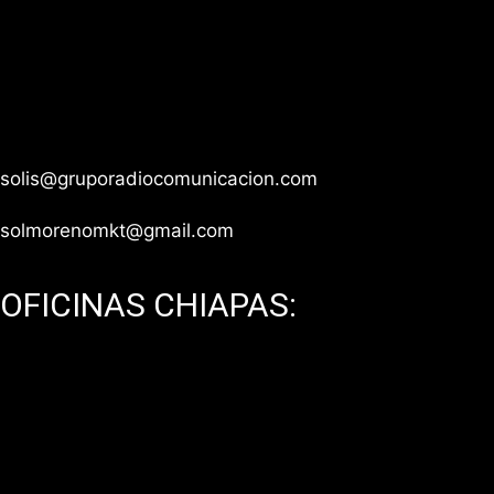
Av. México Coyoacán 371, Torre H Depto 201, Col.
Xoco, CP 03330, Ciudad de México.
Teléfono: 55 1543 5555 / 55 8933 9980 / 55 8933
9979
solis@gruporadiocomunicacion.com
solmorenomkt@gmail.com
OFICINAS CHIAPAS:
Edificio Cowork, Tuxtla Gutiérrez, Chiapas.
Teléfono: 961 334 2693