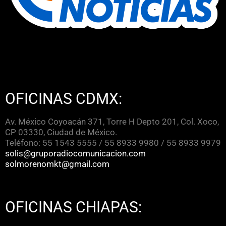
OFICINAS CDMX:
Av. México Coyoacán 371, Torre H Depto 201, Col. Xoco,
CP 03330, Ciudad de México.
Teléfono: 55 1543 5555 / 55 8933 9980 / 55 8933 9979
solis@gruporadiocomunicacion.com
solmorenomkt@gmail.com
OFICINAS CHIAPAS: