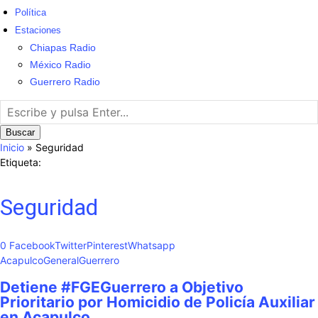
Política
Estaciones
Chiapas Radio
México Radio
Guerrero Radio
Buscar
Inicio
»
Seguridad
Etiqueta:
Seguridad
0
Facebook
Twitter
Pinterest
Whatsapp
Acapulco
General
Guerrero
Detiene #FGEGuerrero a Objetivo
Prioritario por Homicidio de Policía Auxiliar
en Acapulco