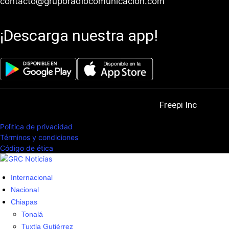
contacto@gruporadiocomunicacion.com
¡Descarga nuestra app!
© 2025. All Rights Reserved. Powered by
Freepi Inc
Polìtica de privacidad
Términos y condiciones
Código de ética
Internacional
Nacional
Chiapas
Tonalá
Tuxtla Gutiérrez