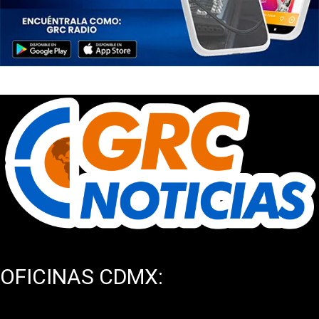
OFICINAS CDMX:
Av. México Coyoacán 371, Torre H Depto 201, Col.