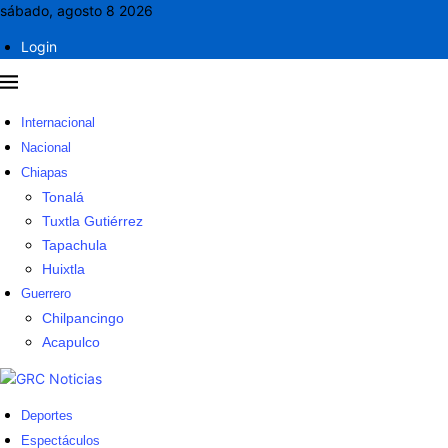
sábado, agosto 8 2026
Login
Internacional
Nacional
Chiapas
Tonalá
Tuxtla Gutiérrez
Tapachula
Huixtla
Guerrero
Chilpancingo
Acapulco
Deportes
Espectáculos