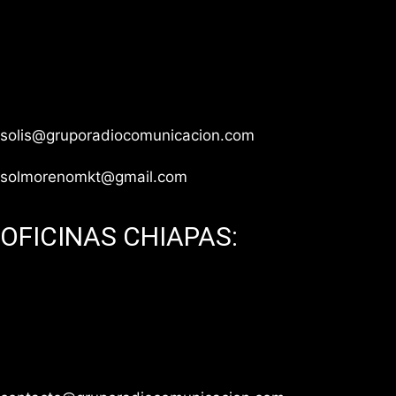
Xoco, CP 03330, Ciudad de México.
Teléfono: 55 1543 5555 / 55 8933 9980 / 55 8933
9979
solis@gruporadiocomunicacion.com
solmorenomkt@gmail.com
OFICINAS CHIAPAS:
Edificio Cowork, Tuxtla Gutiérrez, Chiapas.
Teléfono: 961 334 2693