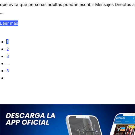
que evita que personas adultas puedan escribir Mensajes Directos a
…
Leer más
1
2
3
…
8