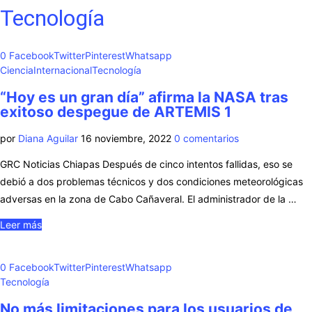
Tecnología
0
Facebook
Twitter
Pinterest
Whatsapp
Ciencia
Internacional
Tecnología
“Hoy es un gran día” afirma la NASA tras
exitoso despegue de ARTEMIS 1
por
Diana Aguilar
16 noviembre, 2022
0 comentarios
GRC Noticias Chiapas Después de cinco intentos fallidas, eso se
debió a dos problemas técnicos y dos condiciones meteorológicas
adversas en la zona de Cabo Cañaveral. El administrador de la …
Leer más
0
Facebook
Twitter
Pinterest
Whatsapp
Tecnología
No más limitaciones para los usuarios de