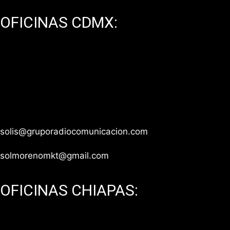
OFICINAS CDMX:
Av. México Coyoacán 371, Torre H Depto 201, Col.
Xoco, CP 03330, Ciudad de México.
Teléfono: 55 1543 5555 / 55 8933 9980 / 55 8933
9979
solis@gruporadiocomunicacion.com
solmorenomkt@gmail.com
OFICINAS CHIAPAS:
Edificio Cowork, Tuxtla Gutiérrez, Chiapas.