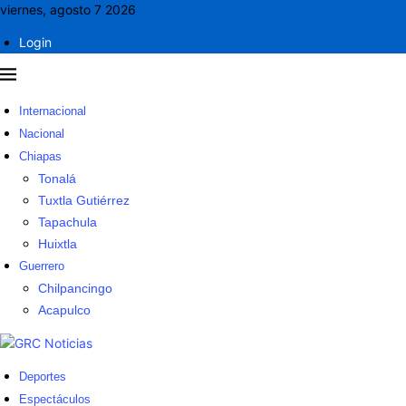
viernes, agosto 7 2026
Login
Internacional
Nacional
Chiapas
Tonalá
Tuxtla Gutiérrez
Tapachula
Huixtla
Guerrero
Chilpancingo
Acapulco
Deportes
Espectáculos