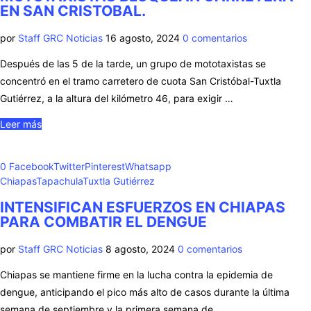
EN SAN CRISTOBAL.
por
Staff GRC Noticias
16 agosto, 2024
0 comentarios
Después de las 5 de la tarde, un grupo de mototaxistas se
concentró en el tramo carretero de cuota San Cristóbal-Tuxtla
Gutiérrez, a la altura del kilómetro 46, para exigir …
Leer más
0
Facebook
Twitter
Pinterest
Whatsapp
Chiapas
Tapachula
Tuxtla Gutiérrez
INTENSIFICAN ESFUERZOS EN CHIAPAS
PARA COMBATIR EL DENGUE
por
Staff GRC Noticias
8 agosto, 2024
0 comentarios
Chiapas se mantiene firme en la lucha contra la epidemia de
dengue, anticipando el pico más alto de casos durante la última
semana de septiembre y la primera semana de …