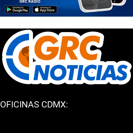
OFICINAS CDMX:
Av. México Coyoacán 371, Torre H Depto 201, Col.
Xoco, CP 03330, Ciudad de México.