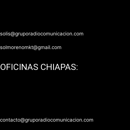
Teléfono: 55 1543 5555 / 55 8933 9980 / 55 8933
9979
solis@gruporadiocomunicacion.com
solmorenomkt@gmail.com
OFICINAS CHIAPAS:
Edificio Cowork, Tuxtla Gutiérrez, Chiapas.
Teléfono: 961 334 2693
contacto@gruporadiocomunicacion.com