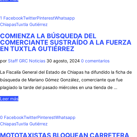
1
Facebook
Twitter
Pinterest
Whatsapp
Chiapas
Tuxtla Gutiérrez
COMIENZA LA BÚSQUEDA DEL
COMERCIANTE SUSTRAÍDO A LA FUERZA
EN TUXTLA GUTIÉRREZ
por
Staff GRC Noticias
30 agosto, 2024
0 comentarios
La Fiscalía General del Estado de Chiapas ha difundido la ficha de
búsqueda de Mariano Gómez González, comerciante que fue
plagiado la tarde del pasado miércoles en una tienda de …
Leer más
0
Facebook
Twitter
Pinterest
Whatsapp
Chiapas
Tuxtla Gutiérrez
MOTOTAXISTAS BLOQUEAN CARRETERA