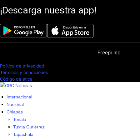
¡Descarga nuestra app!
© 2025. All Rights Reserved. Powered by
Freepi Inc
Polìtica de privacidad
Términos y condiciones
Código de ética
Internacional
Nacional
Chiapas
Tonalá
Tuxtla Gutiérrez
Tapachula