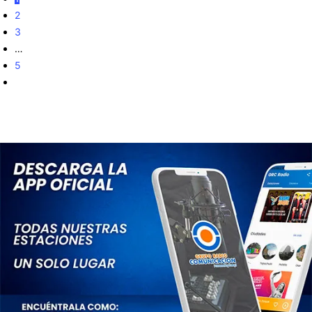
2
3
…
5