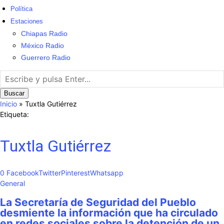
Política
Estaciones
Chiapas Radio
México Radio
Guerrero Radio
Buscar
Inicio
»
Tuxtla Gutiérrez
Etiqueta:
Tuxtla Gutiérrez
0
Facebook
Twitter
Pinterest
Whatsapp
General
La Secretaría de Seguridad del Pueblo
desmiente la información que ha circulado
en redes sociales sobre la detención de un