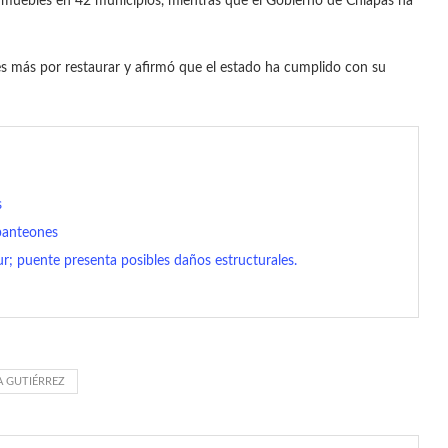
inmuebles en 42 municipios, mientras que el Gobierno de Chiapas ha
 más por restaurar y afirmó que el estado ha cumplido con su
s
 panteones
sur; puente presenta posibles daños estructurales.
 GUTIÉRREZ