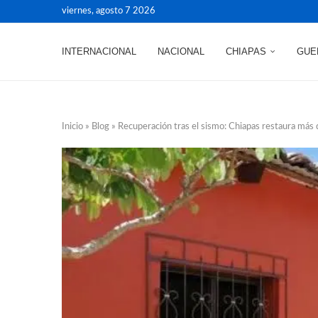
viernes, agosto 7 2026
INTERNACIONAL
NACIONAL
CHIAPAS
GUE
Inicio
»
Blog
»
Recuperación tras el sismo: Chiapas restaura más