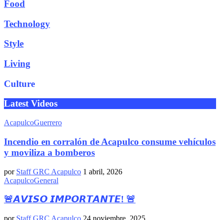
Food
Technology
Style
Living
Culture
Latest Videos
Acapulco
Guerrero
Incendio en corralón de Acapulco consume vehículos
y moviliza a bomberos
por
Staff GRC Acapulco
1 abril, 2026
Acapulco
General
🚨𝘼𝙑𝙄𝙎𝙊 𝙄𝙈𝙋𝙊𝙍𝙏𝘼𝙉𝙏𝙀! 🚨
por
Staff GRC Acapulco
24 noviembre, 2025