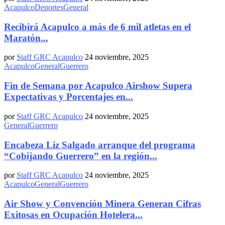
Acapulco
Deportes
General
Recibirá Acapulco a más de 6 mil atletas en el
Maratón...
por
Staff GRC Acapulco
24 noviembre, 2025
Acapulco
General
Guerrero
Fin de Semana por Acapulco Airshow Supera
Expectativas y Porcentajes en...
por
Staff GRC Acapulco
24 noviembre, 2025
General
Guerrero
Encabeza Liz Salgado arranque del programa
“Cobijando Guerrero” en la región...
por
Staff GRC Acapulco
24 noviembre, 2025
Acapulco
General
Guerrero
Air Show y Convención Minera Generan Cifras
Exitosas en Ocupación Hotelera...