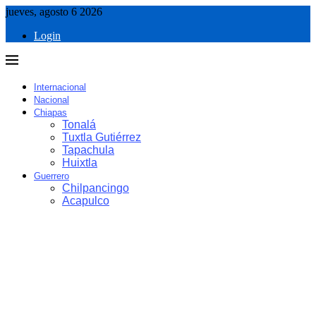
jueves, agosto 6 2026
Login
Internacional
Nacional
Chiapas
Tonalá
Tuxtla Gutiérrez
Tapachula
Huixtla
Guerrero
Chilpancingo
Acapulco