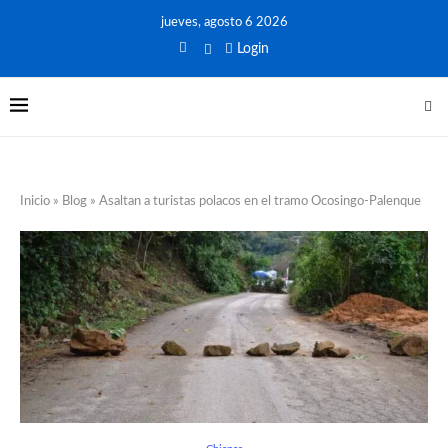
jueves, agosto 6 2026
Login
Inicio
»
Blog
»
Asaltan a turistas polacos en el tramo Ocosingo-Palenque