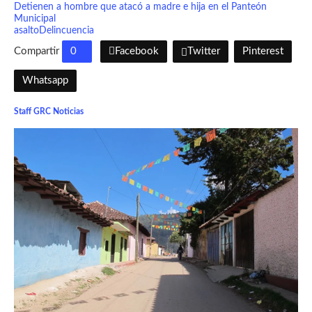
Detienen a hombre que atacó a madre e hija en el Panteón
Municipal
asalto
Delincuencia
Compartir
0
Facebook
Twitter
Pinterest
Whatsapp
Staff GRC Noticias