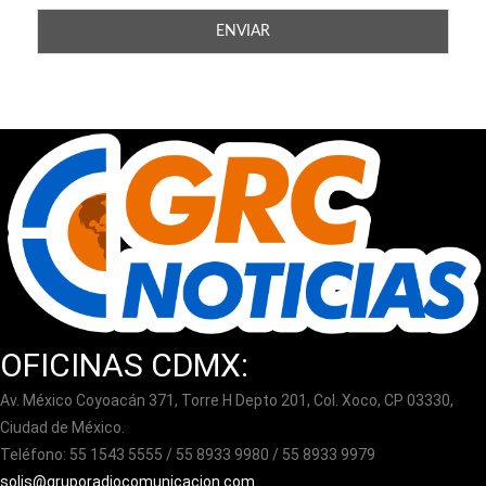
OFICINAS CDMX:
Av. México Coyoacán 371, Torre H Depto 201, Col. Xoco, CP 03330,
Ciudad de México.
Teléfono: 55 1543 5555 / 55 8933 9980 / 55 8933 9979
solis@gruporadiocomunicacion.com