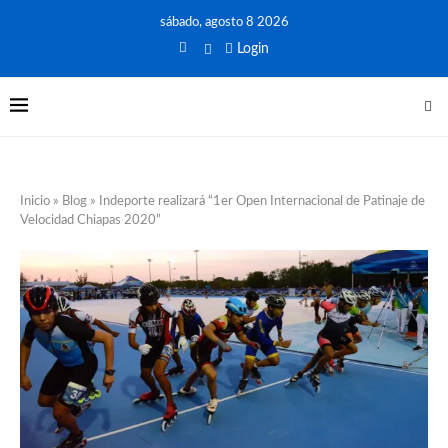
sábado, agosto 8 2026
Login
Inicio
»
Blog
»
Indeporte realizará “1er Open Internacional de Patinaje de
Velocidad Chiapas 2020”