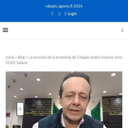
sábado, agosto 8 2026
Login
Inicio
»
Blog
»
La recesión de la economía de Chiapas podría mejorar este
2020: Salazar