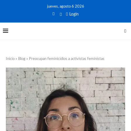
jueves, agosto 6 2026
Login
Inicio
»
Blog
»
Preocupan feminicidios a activistas feministas