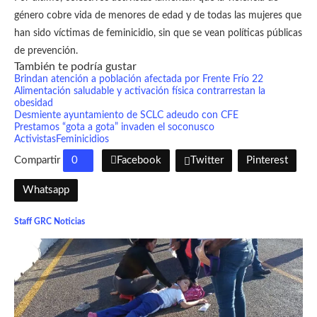
género cobre vida de menores de edad y de todas las mujeres que
han sido víctimas de feminicidio, sin que se vean políticas públicas
de prevención.
También te podría gustar
Brindan atención a población afectada por Frente Frío 22
Alimentación saludable y activación física contrarrestan la
obesidad
Desmiente ayuntamiento de SCLC adeudo con CFE
Prestamos “gota a gota” invaden el soconusco
Activistas
Feminicidios
Compartir
0
Facebook
Twitter
Pinterest
Whatsapp
Staff GRC Noticias