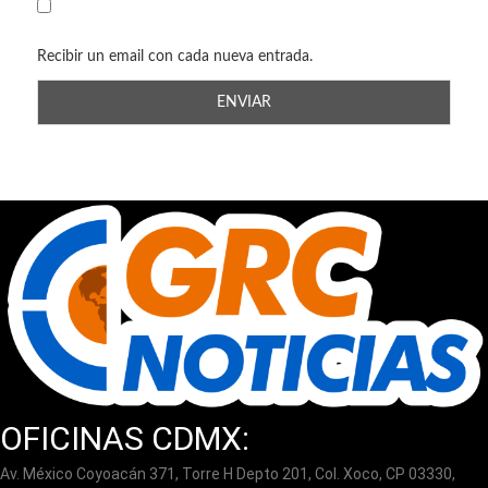
Recibir un email con cada nueva entrada.
OFICINAS CDMX:
Av. México Coyoacán 371, Torre H Depto 201, Col. Xoco, CP 03330,