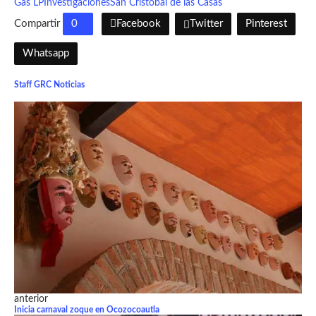
Gas LP
Investigaciones
San Cristóbal de las Casas
Compartir
0
Facebook
Twitter
Pinterest
Whatsapp
Staff GRC Noticias
anterior
Inicia carnaval zoque en Ocozocoautla