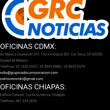
OFICINAS CDMX:
Av. México Coyoacán 371, Torre H Depto 201, Col. Xoco, CP 03330,
Ciudad de México.
Teléfono: 55 1543 5555 / 55 8933 9980 / 55 8933 9979
solis@gruporadiocomunicacion.com
solmorenomkt@gmail.com
OFICINAS CHIAPAS:
Edificio Cowork, Tuxtla Gutiérrez, Chiapas.
Teléfono: 961 334 2693