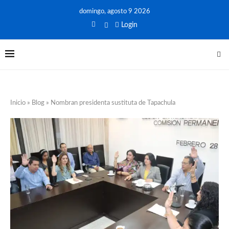
domingo, agosto 9 2026
Login
Inicio
»
Blog
»
Nombran presidenta sustituta de Tapachula