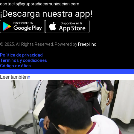
contacto@gruporadiocomunicacion.com
¡Descarga nuestra app!
© 2025. All Rights Reserved. Powered by
Freepi Inc
Polìtica de privacidad
Términos y condiciones
Código de ética
Leer también
x