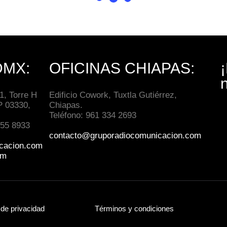
DMX:
OFICINAS CHIAPAS:
, Torre H
Edificio Cowork, Tuxtla Gutiérrez,
P 03330,
Chiapas.
Teléfono: 961 334 2693
 55 8933
contacto@gruporadiocomunicacion.com
cacion.com
om
 de privacidad
Términos y condiciones