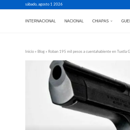
sábado, agosto 1 2026
INTERNACIONAL
NACIONAL
CHIAPAS
GUE
Inicio
»
Blog
»
Roban 195 mil pesos a cuentahabiente en Tuxtla G