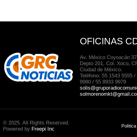
OFICINAS C
Av. México Coyoacán 371
Depto 201, Col. Xoco, C
Ciudad de México.
Teléfono: 55 1543 5555 /
9980 / 55 8933 9979
solis@gruporadiocomuni
solmorenomkt@gmail.c
© 2025. All Rights Reserved.
Polìtica
Powered by
Freepi Inc