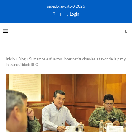
sábado, agosto 8 2026
Login
Inicio
»
Blog
»
Sumamos esfuerzos interinstitucionales a favor de la paz y
la tranquilidad: REC