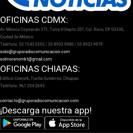
OFICINAS CDMX:
Av. México Coyoacán 371, Torre H Depto 201, Col. Xoco, CP 03330,
Ciudad de México.
Teléfono: 55 1543 5555 / 55 8933 9980 / 55 8933 9979
solis@gruporadiocomunicacion.com
solmorenomkt@gmail.com
OFICINAS CHIAPAS:
Edificio Cowork, Tuxtla Gutiérrez, Chiapas.
Teléfono: 961 334 2693
contacto@gruporadiocomunicacion.com
¡Descarga nuestra app!