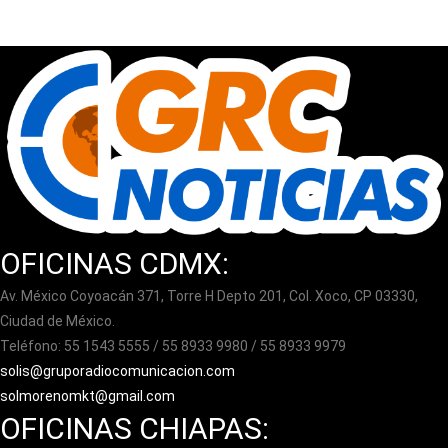
OFICINAS CDMX:
Av. México Coyoacán 371, Torre H Depto 201, Col. Xoco, CP 03330,
Ciudad de México.
Teléfono: 55 1543 5555 / 55 8933 9980 / 55 8933 9979
solis@gruporadiocomunicacion.com
solmorenomkt@gmail.com
OFICINAS CHIAPAS: