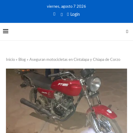
viernes, agosto 7 2026
Login
Inicio
»
Blog
»
Aseguran motocicletas en Cintalapa y Chiapa de Corzo