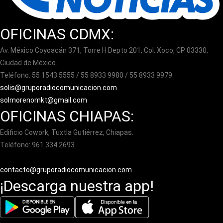
OFICINAS CDMX:
Av. México Coyoacán 371, Torre H Depto 201, Col. Xoco, CP 03330,
Ciudad de México.
Teléfono: 55 1543 5555 / 55 8933 9980 / 55 8933 9979
solis@gruporadiocomunicacion.com
solmorenomkt@gmail.com
OFICINAS CHIAPAS:
Edificio Cowork, Tuxtla Gutiérrez, Chiapas.
Teléfono: 961 334 2693
contacto@gruporadiocomunicacion.com
¡Descarga nuestra app!