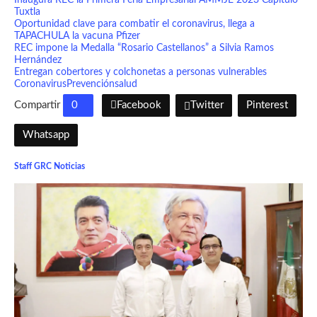
Inaugura REC la Primera Feria Empresarial AMMJE 2023 Capítulo
Tuxtla
Oportunidad clave para combatir el coronavirus, llega a
TAPACHULA la vacuna Pfizer
REC impone la Medalla “Rosario Castellanos” a Silvia Ramos
Hernández
Entregan cobertores y colchonetas a personas vulnerables
Coronavirus
Prevención
salud
Compartir
0
Facebook
Twitter
Pinterest
Whatsapp
Staff GRC Noticias