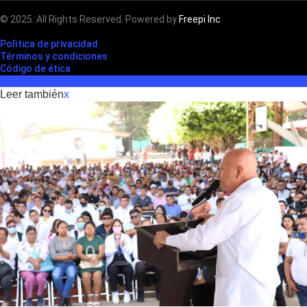
© 2025. All Rights Reserved. Powered by
Freepi Inc
Polìtica de privacidad
Términos y condiciones
Código de ética
Leer también
x