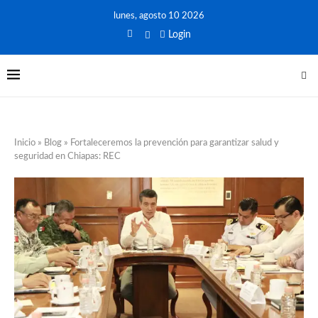
lunes, agosto 10 2026
Login
Inicio
»
Blog
»
Fortaleceremos la prevención para garantizar salud y
seguridad en Chiapas: REC