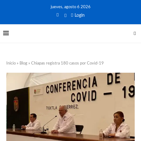
jueves, agosto 6 2026
Login
Inicio
»
Blog
»
Chiapas registra 180 casos por Covid-19