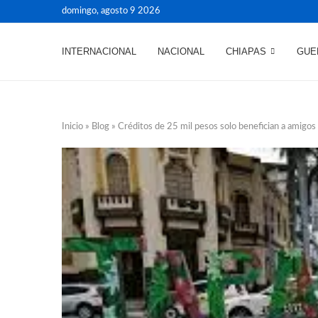
domingo, agosto 9 2026
INTERNACIONAL
NACIONAL
CHIAPAS
GUE
Inicio
»
Blog
»
Créditos de 25 mil pesos solo benefician a amigo