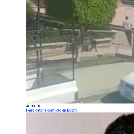
anterior
Perro detona conflicto en Bochil