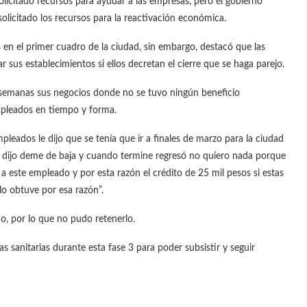
solicitado recursos para ayudar a las empresas, pero el gobierno
licitado los recursos para la reactivación económica.
 en el primer cuadro de la ciudad, sin embargo, destacó que las
ar sus establecimientos si ellos decretan el cierre que se haga parejo.
s semanas sus negocios donde no se tuvo ningún beneficio
mpleados en tiempo y forma.
leados le dijo que se tenía que ir a finales de marzo para la ciudad
e dijo deme de baja y cuando termine regresó no quiero nada porque
 a este empleado y por esta razón el crédito de 25 mil pesos si estas
 lo obtuve por esa razón”.
o, por lo que no pudo retenerlo.
sanitarias durante esta fase 3 para poder subsistir y seguir