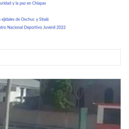
uridad y la paz en Chiapas
ejidales de Oxchuc y Sitalá
entro Nacional Deportivo Juvenil 2022