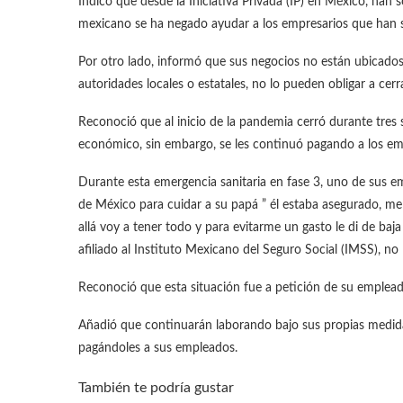
Indicó que desde la Iniciativa Privada (IP) en México, han 
mexicano se ha negado ayudar a los empresarios que han so
Por otro lado, informó que sus negocios no están ubicados
autoridades locales o estatales, no lo pueden obligar a cerr
Reconoció que al inicio de la pandemia cerró durante tre
económico, sin embargo, se les continuó pagando a los e
Durante esta emergencia sanitaria en fase 3, uno de sus emp
de México para cuidar a su papá ” él estaba asegurado, m
allá voy a tener todo y para evitarme un gasto le di de baja
afiliado al Instituto Mexicano del Seguro Social (IMSS), no
Reconoció que esta situación fue a petición de su emplead
Añadió que continuarán laborando bajo sus propias medidas 
pagándoles a sus empleados.
También te podría gustar