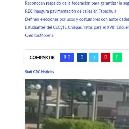
Reconocen respaldo de la federación para garantizar la seg
REC inaugura pavimentación de calles en Tapachula
Definen elecciones por usos y costumbres con autoridades 
Estudiantes del CECyTE Chiapas, listos para el XVIII Encu
Créditos
Morena
0
COMPARTIR
Staff GRC Noticias