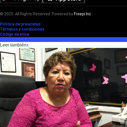
© 2025. All Rights Reserved. Powered by
Freepi Inc
Polìtica de privacidad
Términos y condiciones
Código de ética
Leer también
x