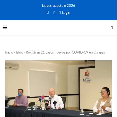
jueves, agosto 6 2026
Login
Inicio
»
Blog
»
Registran 21 casos nuevos por COVID-19 en Chiapas