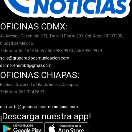
OFICINAS CDMX:
Av. México Coyoacán 371, Torre H Depto 201, Col. Xoco, CP 03330,
Ciudad de México.
Teléfono: 55 1543 5555 / 55 8933 9980 / 55 8933 9979
solis@gruporadiocomunicacion.com
solmorenomkt@gmail.com
OFICINAS CHIAPAS:
Edificio Cowork, Tuxtla Gutiérrez, Chiapas.
Teléfono: 961 334 2693
contacto@gruporadiocomunicacion.com
¡Descarga nuestra app!