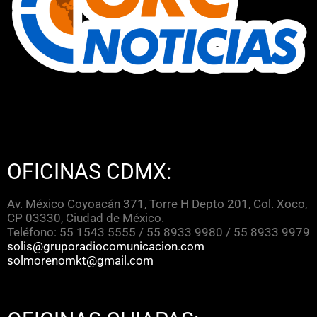
OFICINAS CDMX:
Av. México Coyoacán 371, Torre H Depto 201, Col. Xoco,
CP 03330, Ciudad de México.
Teléfono: 55 1543 5555 / 55 8933 9980 / 55 8933 9979
solis@gruporadiocomunicacion.com
solmorenomkt@gmail.com