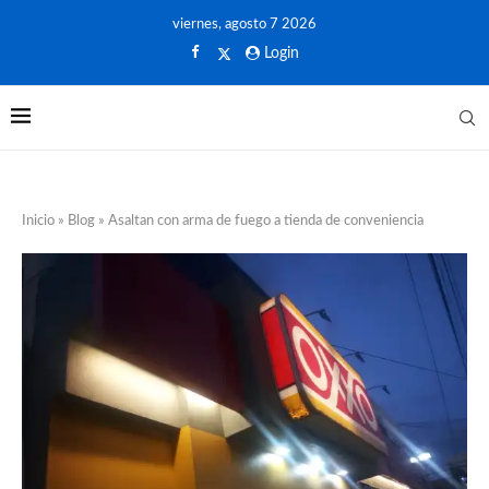
viernes, agosto 7 2026
Login
Inicio
»
Blog
»
Asaltan con arma de fuego a tienda de conveniencia