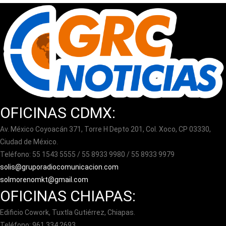
OFICINAS CDMX:
Av. México Coyoacán 371, Torre H Depto 201, Col. Xoco, CP 03330,
Ciudad de México.
Teléfono: 55 1543 5555 / 55 8933 9980 / 55 8933 9979
solis@gruporadiocomunicacion.com
solmorenomkt@gmail.com
OFICINAS CHIAPAS:
Edificio Cowork, Tuxtla Gutiérrez, Chiapas.
Teléfono: 961 334 2693