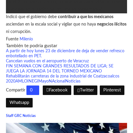
social. Si no hay corrupción, no va a haber desigualdad y no va a
existir esa
acumulación de recursos
en pocas manos”.
Indicó que el gobierno debe
contribuir a que los mexicanos
asciendan en la escala social y vigilar que no haya
negocios ilícitos
ni corrupción.
Fuente
Milenio
También te podría gustar
A partir de hoy lunes 23 de diciembre de deja de vender refresco
enbotellado en PET.
Cancelan vuelos en el aeropuerto de Veracruz
FIN SEMANA CON GRANDES RESULTADOS DE LIGA; SE
JUEGA LA JORNADA 14 DEL TORNEO MEXICANO
Rehabilitarán carreteras de la zona industrial de Coatzacoalcos
2020
AMLO
INEGI
Mayo
NAcional
Noticias
Compartir
0
Facebook
Twitter
Pinterest
Whatsapp
Staff GRC Noticias