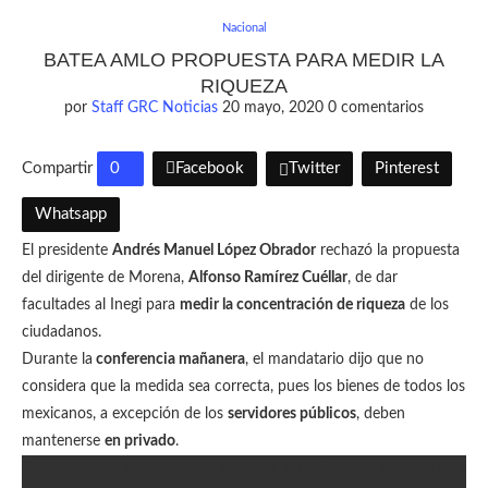
Nacional
BATEA AMLO PROPUESTA PARA MEDIR LA
RIQUEZA
por
Staff GRC Noticias
20 mayo, 2020
0 comentarios
Compartir
0
Facebook
Twitter
Pinterest
Whatsapp
El presidente
Andrés Manuel López Obrador
rechazó la propuesta
del dirigente de Morena,
Alfonso Ramírez Cuéllar
, de dar
facultades al Inegi para
medir la concentración de riqueza
de los
ciudadanos.
Durante la
conferencia mañanera
, el mandatario dijo que no
considera que la medida sea correcta, pues los bienes de todos los
mexicanos, a excepción de los
servidores públicos
, deben
mantenerse
en privado
.
“La corrupción es la
principal causa
de la desigualdad económica y