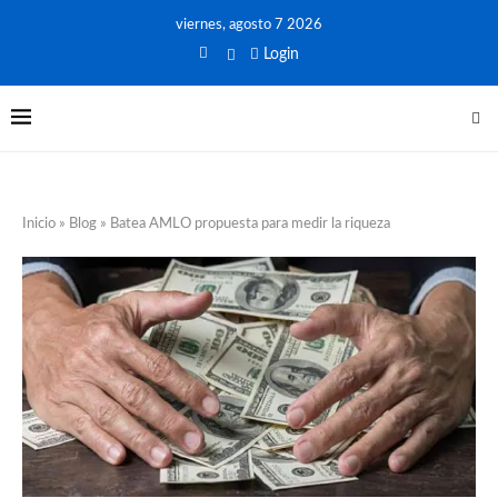
viernes, agosto 7 2026
Login
Inicio
»
Blog
»
Batea AMLO propuesta para medir la riqueza