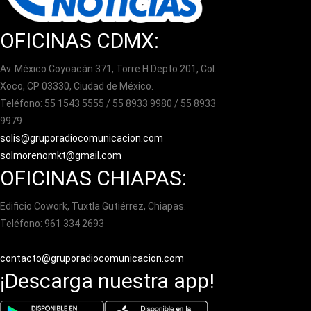
OFICINAS CDMX:
Av. México Coyoacán 371, Torre H Depto 201, Col.
Xoco, CP 03330, Ciudad de México.
Teléfono: 55 1543 5555 / 55 8933 9980 / 55 8933
9979
solis@gruporadiocomunicacion.com
solmorenomkt@gmail.com
OFICINAS CHIAPAS:
Edificio Cowork, Tuxtla Gutiérrez, Chiapas.
Teléfono: 961 334 2693
contacto@gruporadiocomunicacion.com
¡Descarga nuestra app!