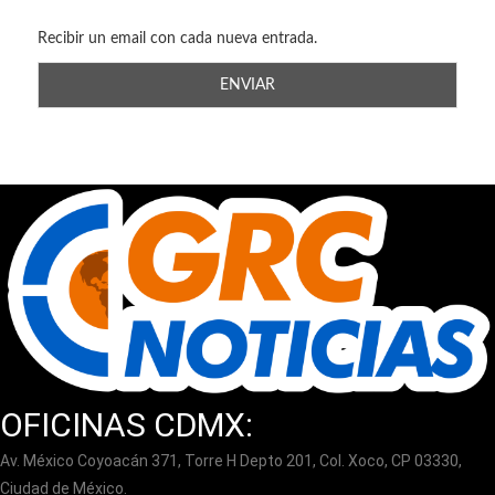
Recibir un email con cada nueva entrada.
OFICINAS CDMX:
Av. México Coyoacán 371, Torre H Depto 201, Col. Xoco, CP 03330,
Ciudad de México.