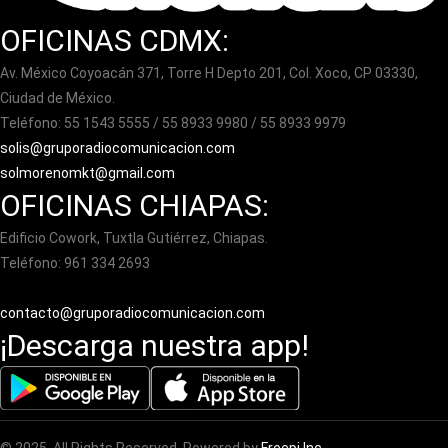
OFICINAS CDMX:
Av. México Coyoacán 371, Torre H Depto 201, Col. Xoco, CP 03330,
Ciudad de México.
Teléfono: 55 1543 5555 / 55 8933 9980 / 55 8933 9979
solis@gruporadiocomunicacion.com
solmorenomkt@gmail.com
OFICINAS CHIAPAS:
Edificio Cowork, Tuxtla Gutiérrez, Chiapas.
Teléfono: 961 334 2693
contacto@gruporadiocomunicacion.com
¡Descarga nuestra app!