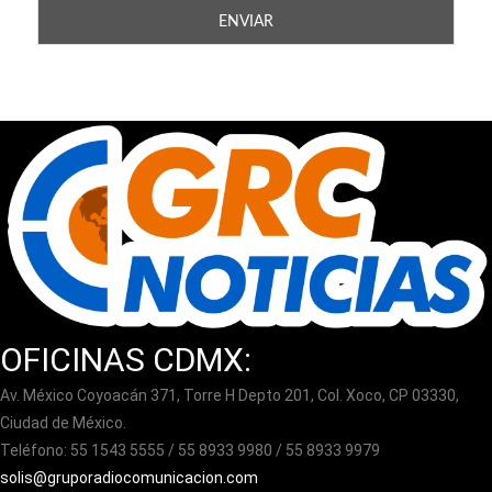
OFICINAS CDMX:
Av. México Coyoacán 371, Torre H Depto 201, Col. Xoco, CP 03330,
Ciudad de México.
Teléfono: 55 1543 5555 / 55 8933 9980 / 55 8933 9979
solis@gruporadiocomunicacion.com