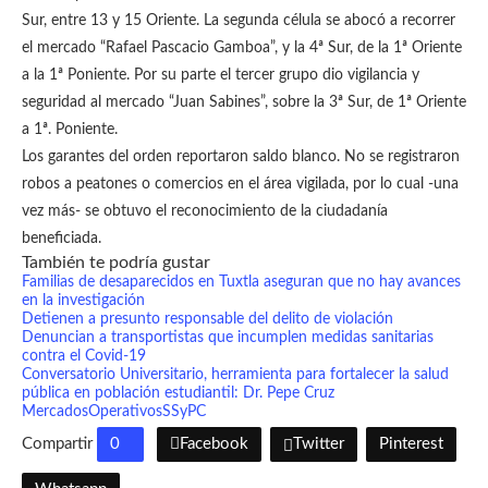
Sur, entre 13 y 15 Oriente. La segunda célula se abocó a recorrer
el mercado “Rafael Pascacio Gamboa”, y la 4ª Sur, de la 1ª Oriente
a la 1ª Poniente. Por su parte el tercer grupo dio vigilancia y
seguridad al mercado “Juan Sabines”, sobre la 3ª Sur, de 1ª Oriente
a 1ª. Poniente.
Los garantes del orden reportaron saldo blanco. No se registraron
robos a peatones o comercios en el área vigilada, por lo cual -una
vez más- se obtuvo el reconocimiento de la ciudadanía
beneficiada.
También te podría gustar
Familias de desaparecidos en Tuxtla aseguran que no hay avances
en la investigación
Detienen a presunto responsable del delito de violación
Denuncian a transportistas que incumplen medidas sanitarias
contra el Covid-19
Conversatorio Universitario, herramienta para fortalecer la salud
pública en población estudiantil: Dr. Pepe Cruz
Mercados
Operativos
SSyPC
Compartir
0
Facebook
Twitter
Pinterest