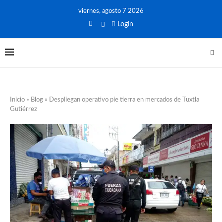
viernes, agosto 7 2026
Login
Inicio
»
Blog
»
Despliegan operativo pie tierra en mercados de Tuxtla
Gutiérrez