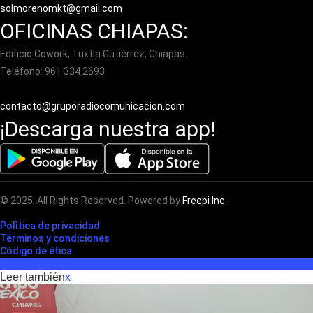
solmorenomkt@gmail.com
OFICINAS CHIAPAS:
Edificio Cowork, Tuxtla Gutiérrez, Chiapas.
Teléfono: 961 334 2693
contacto@gruporadiocomunicacion.com
¡Descarga nuestra app!
© 2025. All Rights Reserved. Powered by
Freepi Inc
Polìtica de privacidad
Términos y condiciones
Código de ética
Leer también
x