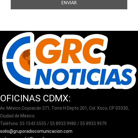
OFICINAS CDMX:
Av. México Coyoacán 371, Torre H Depto 201, Col. Xoco, CP 03330,
Ciudad de México.
Teléfono: 55 1543 5555 / 55 8933 9980 / 55 8933 9979
solis@gruporadiocomunicacion.com