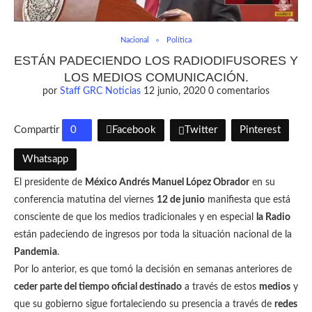
Nacional
Política
ESTÁN PADECIENDO LOS RADIODIFUSORES Y
LOS MEDIOS COMUNICACIÓN.
por
Staff GRC Noticias
12 junio, 2020
0 comentarios
Compartir
0
Facebook
Twitter
Pinterest
Whatsapp
El presidente de
México Andrés Manuel López Obrador
en su
conferencia matutina del viernes
12 de junio
manifiesta que está
consciente de que los medios tradicionales y en especial
la Radio
están padeciendo de ingresos por toda la situación nacional de la
Pandemia
.
Por lo anterior, es que tomó la decisión en semanas anteriores de
ceder parte del tiempo oficial destinado
a través de estos
medios
y
que su gobierno sigue fortaleciendo su presencia a través de
redes