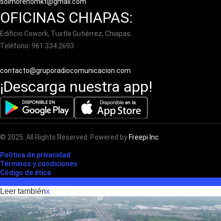
solmorenomkt@gmail.com
OFICINAS CHIAPAS:
Edificio Cowork, Tuxtla Gutiérrez, Chiapas.
Teléfono: 961 334 2693
contacto@gruporadiocomunicacion.com
¡Descarga nuestra app!
© 2025. All Rights Reserved. Powered by
Freepi Inc
Polìtica de privacidad
Términos y condiciones
Código de ética
Leer también
x