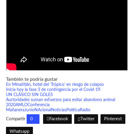
También te podría gustar
En Minatitlán, hotel del ‘Trópico’ en riesgo de colapso
Inicia hoy la fase 3 de contingencia por el Covid-19.
UN CLÁSICO SIN GOLES
Aurtoridades suman esfuerzos para evitar abandono animal
2020
AMLO
Conferencia
Mañanera
Junio
NAcional
Noticias
Política
Radio
Compartir
0
Facebook
Twitter
Pinterest
Whatsapp