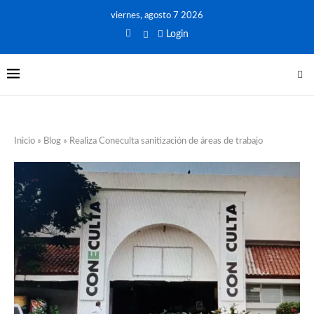
viernes, agosto 7 2026
Login
Inicio
»
Blog
»
Realiza Coneculta sanitización de áreas de trabajo