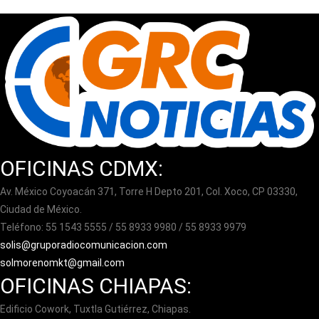
OFICINAS CDMX:
Av. México Coyoacán 371, Torre H Depto 201, Col. Xoco, CP 03330,
Ciudad de México.
Teléfono: 55 1543 5555 / 55 8933 9980 / 55 8933 9979
solis@gruporadiocomunicacion.com
solmorenomkt@gmail.com
OFICINAS CHIAPAS:
Edificio Cowork, Tuxtla Gutiérrez, Chiapas.