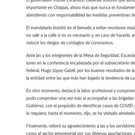
El gobernador Rutilio Escandón Cadenas sostuvo que aun
importante en Chiapas, ahora más que nunca es fundamenta
atendiendo con responsabilidad las medidas preventivas de 
El mandatario insistió en el llamado a evitar reuniones mas
no salir a la calle si no es necesario y, en caso de hacerlo
reducir los riesgos de contagios de coronavirus.
Ante las y los integrantes de la Mesa de Seguridad, Escan
lunes en la conferencia encabezada por el subsecretario d
federal, Hugo López-Gatell, por los buenos resultados de 
la entidad entre las que más han bajado la tendencia de c
En otro momento, destacó la labor profesional y compromet
pudo comprobar una vez más al acompañar a las brigadas m
Gutiérrez, con el propósito de identificar casos de COVI
lo requiera; hasta el momento, dijo, se ha visitado alrededo
Finalmente, reiteró su agradecimiento a las y los servidor
como al sector empresarial por sus diversas aportaciones,