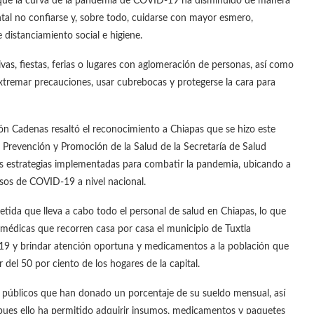
que la curva de la pandemia de COVID-19 ha disminuido de manera
l no confiarse y, sobre todo, cuidarse con mayor esmero,
distanciamiento social e higiene.
ivas, fiestas, ferias o lugares con aglomeración de personas, así como
, extremar precauciones, usar cubrebocas y protegerse la cara para
dón Cadenas resaltó el reconocimiento a Chiapas que se hizo este
e Prevención y Promoción de la Salud de la Secretaría de Salud
las estrategias implementadas para combatir la pandemia, ubicando a
asos de COVID-19 a nivel nacional.
ida que lleva a cabo todo el personal de salud en Chiapas, lo que
édicas que recorren casa por casa el municipio de Tuxtla
D-19 y brindar atención oportuna y medicamentos a la población que
r del 50 por ciento de los hogares de la capital.
es públicos que han donado un porcentaje de su sueldo mensual, así
 pues ello ha permitido adquirir insumos, medicamentos y paquetes