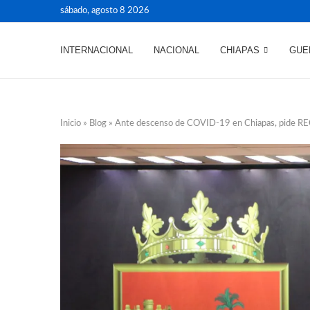
sábado, agosto 8 2026
INTERNACIONAL
NACIONAL
CHIAPAS
GUE
Inicio
»
Blog
»
Ante descenso de COVID-19 en Chiapas, pide REC 