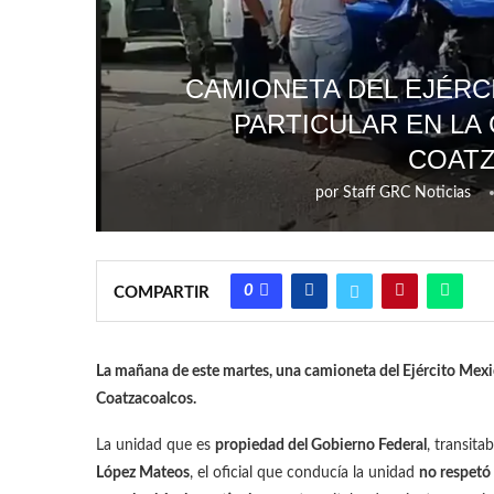
CAMIONETA DEL EJÉRC
PARTICULAR EN LA
COAT
por
Staff GRC Noticias
0
COMPARTIR
La mañana de este martes, una camioneta del Ejército Mexic
Coatzacoalcos.
La unidad que es
propiedad del Gobierno Federal
, transita
López Mateos
, el oficial que conducía la unidad
no respetó 