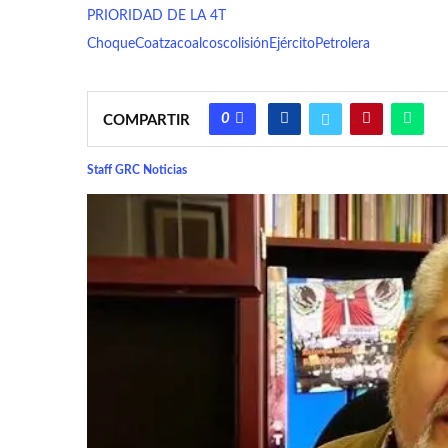
PRIORIDAD DE LA 4T
Choque
Coatzacoalcos
colisión
Ejército
Petrolera
0
COMPARTIR
Staff GRC Noticias