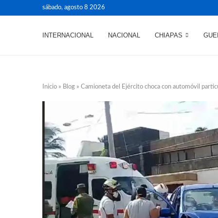
sábado, agosto 8 2026
INTERNACIONAL
NACIONAL
CHIAPAS
GUE
Inicio
»
Blog
»
Camioneta del Ejército choca con automóvil particu