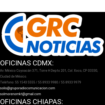
OFICINAS CDMX:
Av. México Coyoacán 371, Torre H Depto 201, Col. Xoco, CP 03330,
Ciudad de México.
Teléfono: 55 1543 5555 / 55 8933 9980 / 55 8933 9979
solis@gruporadiocomunicacion.com
solmorenomkt@gmail.com
OFICINAS CHIAPAS: