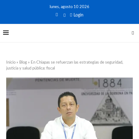
lunes, agosto 10 2026
Login
Inicio
»
Blog
»
En Chiapas se refuerzan las estrategias de seguridad,
justicia y salud pública: fiscal