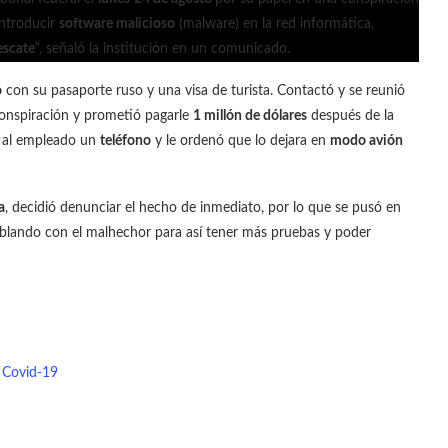
introducir
software malicioso
(malware) en la red informática,
escate
“, señaló la institución en un comunicado.
o
con su pasaporte ruso y una visa de turista. Contactó y se reunió
conspiración y prometió pagarle
1 millón de dólares
después de la
ó al empleado un
teléfono
y le ordenó que lo dejara en
modo avión
a
, decidió denunciar el hecho de inmediato, por lo que se pusó en
hablando con el malhechor para así tener más pruebas y poder
l Covid-19