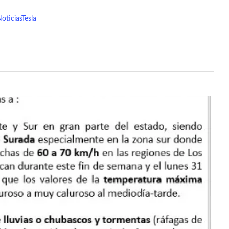
oticias
Tesla