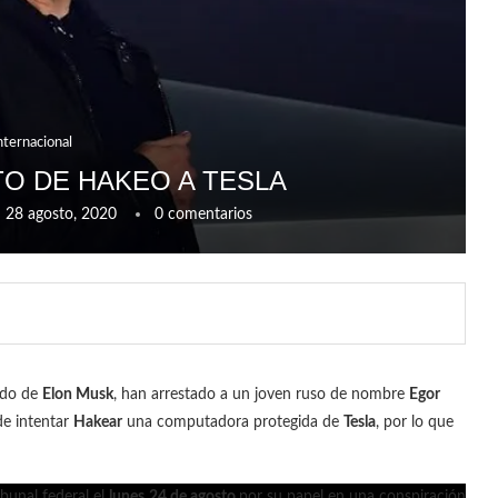
nternacional
TO DE HAKEO A TESLA
28 agosto, 2020
0 comentarios
ndo de
Elon Musk
, han arrestado a un joven ruso de nombre
Egor
e intentar
Hakear
una computadora protegida de
Tesla
, por lo que
ibunal federal el
lunes
24 de agosto
por su papel en una conspiración