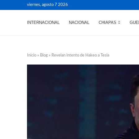
viernes, agosto 7 2026
INTERNACIONAL
NACIONAL
CHIAPAS
GUE
Inicio
»
Blog
»
Revelan intento de Hakeo a Tesla