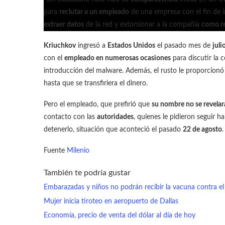
para
reclutar a un empleado
de una empresa con el fin de 
extraer datos
de la red y extorsionar a la compañía
como r
Kriuchkov
ingresó a
Estados Unidos
el pasado mes de
juli
con el
empleado en numerosas ocasiones
para discutir la 
introducción del malware. Además, el rusto le proporcion
hasta que se transfiriera el dinero.
Pero el empleado, que prefirió que
su nombre no se revelar
contacto con las
autoridades
, quienes le pidieron seguir 
detenerlo, situación que aconteció el pasado
22 de agosto
.
Fuente
Milenio
También te podría gustar
Embarazadas y niños no podrán recibir la vacuna contra e
Mujer inicia tiroteo en aeropuerto de Dallas
Economía, precio de venta del dólar al día de hoy