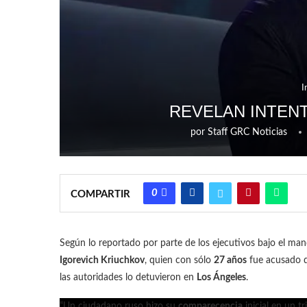
I
REVELAN INTEN
por
Staff GRC Noticias
0
COMPARTIR
Según lo reportado por parte de los ejecutivos bajo el ma
Igorevich Kriuchkov
, quien con sólo
27 años
fue acusado d
las autoridades lo detuvieron en
Los Ángeles
.
“Un ciudadano ruso hizo su
comparecencia
inicial en un tr