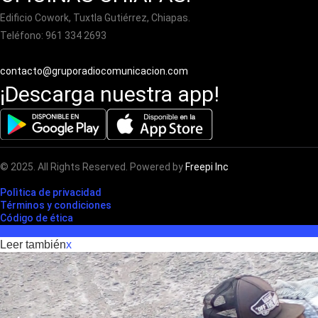
Edificio Cowork, Tuxtla Gutiérrez, Chiapas.
Teléfono: 961 334 2693
contacto@gruporadiocomunicacion.com
¡Descarga nuestra app!
© 2025. All Rights Reserved. Powered by
Freepi Inc
Polìtica de privacidad
Términos y condiciones
Código de ética
Leer también
x