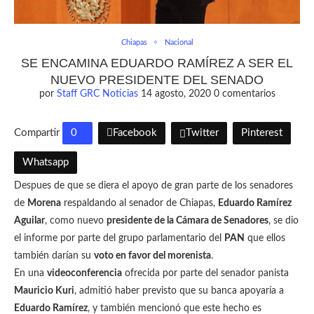
Chiapas
Nacional
SE ENCAMINA EDUARDO RAMÍREZ A SER EL
NUEVO PRESIDENTE DEL SENADO
por
Staff GRC Noticias
14 agosto, 2020
0 comentarios
Compartir
0
Facebook
Twitter
Pinterest
Whatsapp
Despues de que se diera el apoyo de gran parte de los senadores
de
Morena
respaldando al senador de Chiapas,
Eduardo Ramírez
Aguilar
, como nuevo
presidente de la Cámara de Senadores
, se dio
el informe por parte del grupo parlamentario del
PAN
que ellos
también darían su
voto en favor del morenista
.
En una
videoconferencia
ofrecida por parte del senador panista
Mauricio Kuri
, admitió haber previsto que su banca apoyaría a
Eduardo Ramírez
, y también mencionó que este hecho es