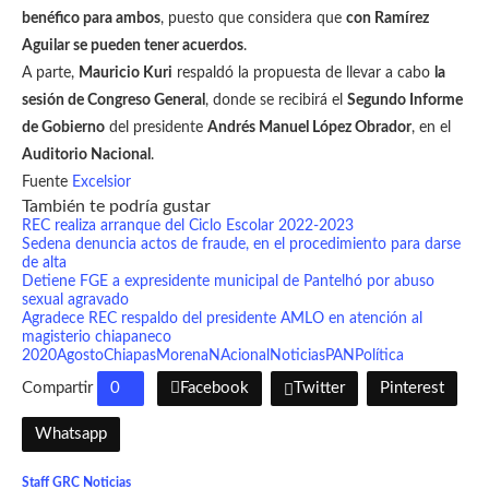
benéfico para ambos
, puesto que considera que
con Ramírez
Aguilar se pueden tener acuerdos
.
A parte,
Mauricio Kuri
respaldó la propuesta de llevar a cabo
la
sesión de Congreso General
, donde se recibirá el
Segundo Informe
de Gobierno
del presidente
Andrés Manuel López Obrador
, en el
Auditorio Nacional
.
Fuente
Excelsior
También te podría gustar
REC realiza arranque del Ciclo Escolar 2022-2023
Sedena denuncia actos de fraude, en el procedimiento para darse
de alta
Detiene FGE a expresidente municipal de Pantelhó por abuso
sexual agravado
Agradece REC respaldo del presidente AMLO en atención al
magisterio chiapaneco
2020
Agosto
Chiapas
Morena
NAcional
Noticias
PAN
Política
Compartir
0
Facebook
Twitter
Pinterest
Whatsapp
Staff GRC Noticias