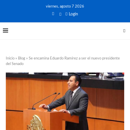
viernes, agosto 7 2026
Login
Inicio
»
Blog
»
Se encamina Eduardo Ramírez a ser el nuevo presidente
del Senado