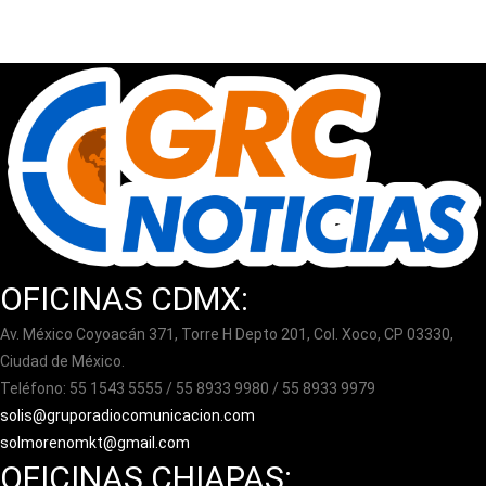
OFICINAS CDMX:
Av. México Coyoacán 371, Torre H Depto 201, Col. Xoco, CP 03330,
Ciudad de México.
Teléfono: 55 1543 5555 / 55 8933 9980 / 55 8933 9979
solis@gruporadiocomunicacion.com
solmorenomkt@gmail.com
OFICINAS CHIAPAS: