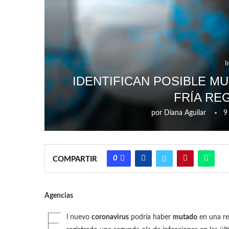
I
IDENTIFICAN POSIBLE M
FRÍA RE
por
Diana Aguilar
9
0
COMPARTIR
Agencias
E
l nuevo
coronavirus
podría haber
mutado
en una re