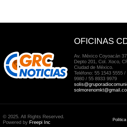
OFICINAS C
Av. México Coyoacán 371
Depto 201, Col. Xoco, C
Ciudad de México.
Teléfono: 55 1543 5555 /
9980 / 55 8933 9979
solis@gruporadiocomuni
solmorenomkt@gmail.c
© 2025. All Rights Reserved.
Polìtica
Powered by
Freepi Inc