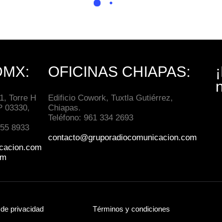
DMX:
OFICINAS CHIAPAS:
, Torre H
Edificio Cowork, Tuxtla Gutiérrez,
P 03330,
Chiapas.
Teléfono: 961 334 2693
 55 8933
contacto@gruporadiocomunicacion.com
cacion.com
om
 de privacidad
Términos y condiciones