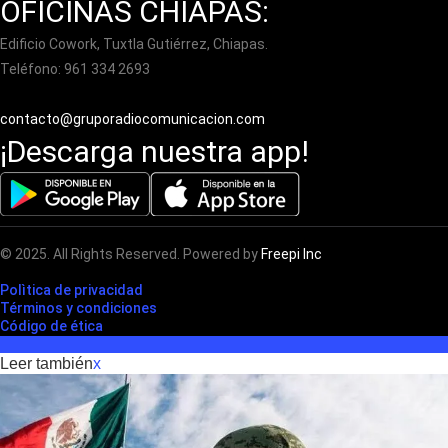
OFICINAS CHIAPAS:
Edificio Cowork, Tuxtla Gutiérrez, Chiapas.
Teléfono: 961 334 2693
contacto@gruporadiocomunicacion.com
¡Descarga nuestra app!
© 2025. All Rights Reserved. Powered by
Freepi Inc
Polìtica de privacidad
Términos y condiciones
Código de ética
Leer también
x