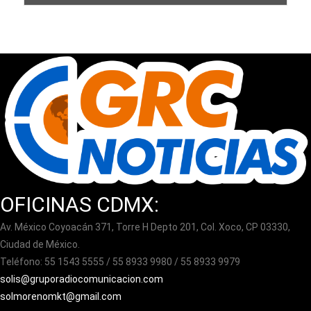
OFICINAS CDMX:
Av. México Coyoacán 371, Torre H Depto 201, Col. Xoco, CP 03330,
Ciudad de México.
Teléfono: 55 1543 5555 / 55 8933 9980 / 55 8933 9979
solis@gruporadiocomunicacion.com
solmorenomkt@gmail.com