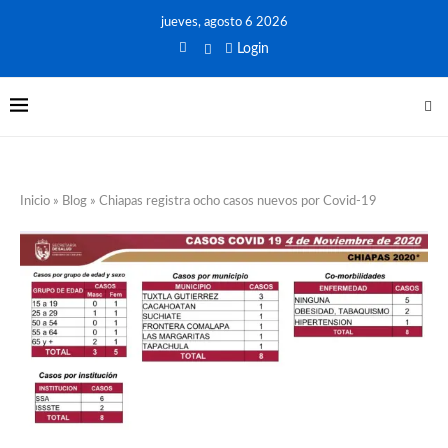
jueves, agosto 6 2026
Login
Inicio
»
Blog
»
Chiapas registra ocho casos nuevos por Covid-19