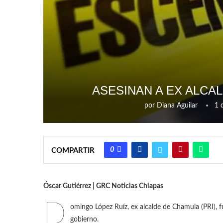
ASESINAN A EX ALCA
por
Diana Aguilar
1 
0
COMPARTIR
Óscar Gutiérrez | GRC Noticias Chiapas
D
omingo López Ruíz, ex alcalde de Chamula (PRI), f
gobierno.