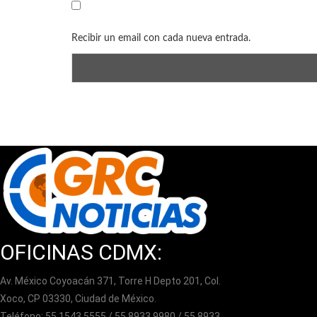
Recibir un email con cada nueva entrada.
OFICINAS CDMX:
Av. México Coyoacán 371, Torre H Depto 201, Col.
Xoco, CP 03330, Ciudad de México.
Teléfono: 55 1543 5555 / 55 8933 9980 / 55 8933