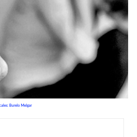
cales: Burelo Melgar