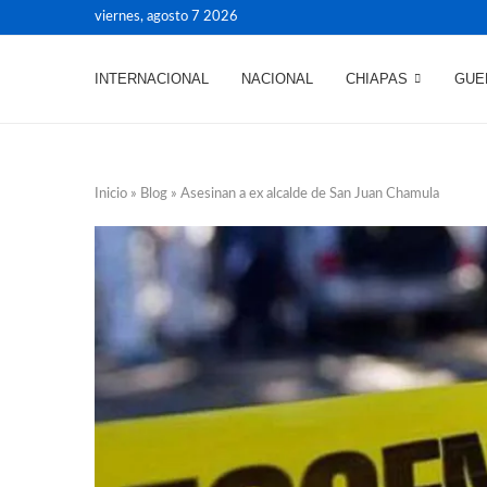
viernes, agosto 7 2026
INTERNACIONAL
NACIONAL
CHIAPAS
GUE
Inicio
»
Blog
»
Asesinan a ex alcalde de San Juan Chamula