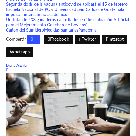
Segunda dosis de la vacuna anticovid se aplicará el 15 de febrero
Escuela Nacional de PC y Universidad San Carlos de Guatemala
impulsan intercambio académico
Un total de 233 ganaderos capacitados en “Inseminación Artificial
para el Mejoramiento Genético de Bovinos”
Cañon del Sumidero
Medidas sanitarias
Pandemia
Compartir
0
Facebook
Twitter
Pinterest
Whatsapp
Diana Aguilar