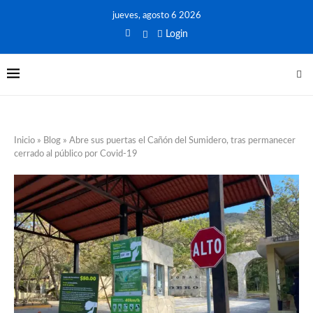
jueves, agosto 6 2026
Login
Inicio
»
Blog
»
Abre sus puertas el Cañón del Sumidero, tras permanecer
cerrado al público por Covid-19