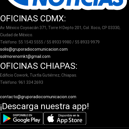
OFICINAS CDMX:
Av. México Coyoacán 371, Torre H Depto 201, Col. Xoco, CP 03330,
Ciudad de México.
Teléfono: 55 1543 5555 / 55 8933 9980 / 55 8933 9979
solis@gruporadiocomunicacion.com
solmorenomkt@gmail.com
OFICINAS CHIAPAS:
Edificio Cowork, Tuxtla Gutiérrez, Chiapas.
Teléfono: 961 334 2693
contacto@gruporadiocomunicacion.com
¡Descarga nuestra app!