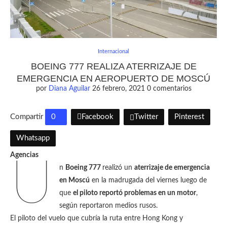
Internacional
BOEING 777 REALIZA ATERRIZAJE DE
EMERGENCIA EN AEROPUERTO DE MOSCÚ
por
Diana Aguilar
26 febrero, 2021
0 comentarios
Compartir
0
Facebook
Twitter
Pinterest
Whatsapp
Agencias
U
n
Boeing 777
realizó un
aterrizaje de emergencia
en Moscú
en la madrugada del viernes luego de
que
el piloto reportó problemas en un motor
,
según reportaron medios rusos.
El piloto del vuelo que cubría la ruta entre Hong Kong y