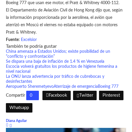
Boeing 777 que usan ese motor, el Pratt & Whitney 4000-112.
El Departamento de Aviación Civil de Hong Kong dijo que, según
la información proporcionada por la aerolínea, el avión que
aterrizó en Moscú el viernes no estaba equipado con motores
Pratt & Whitney.
Fuente:
Excelsior
También te podría gustar
China amenaza a Estados Unidos; existe posibilidad de un
“conflicto y confrontación”
Se dispara una baja de inflación de 1.4 % en Venezuela
Escocia volverá gratuitos los productos de higiene femenina a
nivel nacional
La ONU lanza advertencia por tráfico de cubrebocas y
desinfectantes
Aeropuerto Sheremetyevo
Aterrizaje de emergencia
Boeing 777
Compartir
0
Facebook
Twitter
Pinterest
Whatsapp
Diana Aguilar