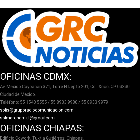
OFICINAS CDMX:
Av. México Coyoacán 371, Torre H Depto 201, Col. Xoco, CP 03330,
Ciudad de México.
Teléfono: 55 1543 5555 / 55 8933 9980 / 55 8933 9979
solis@gruporadiocomunicacion.com
solmorenomkt@gmail.com
OFICINAS CHIAPAS:
Edificio Cowork, Tuxtla Gutiérrez, Chiapas.