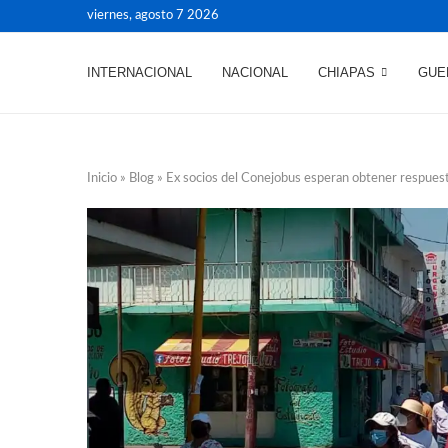
viernes, agosto 7 2026
INTERNACIONAL
NACIONAL
CHIAPAS
GUE
Inicio
»
Blog
»
Ex socios del Conejobus esperan obtener respuest