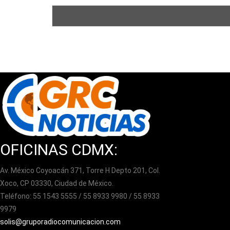
OFICINAS CDMX:
Av. México Coyoacán 371, Torre H Depto 201, Col.
Xoco, CP 03330, Ciudad de México.
Teléfono: 55 1543 5555 / 55 8933 9980 / 55 8933
9979
solis@gruporadiocomunicacion.com