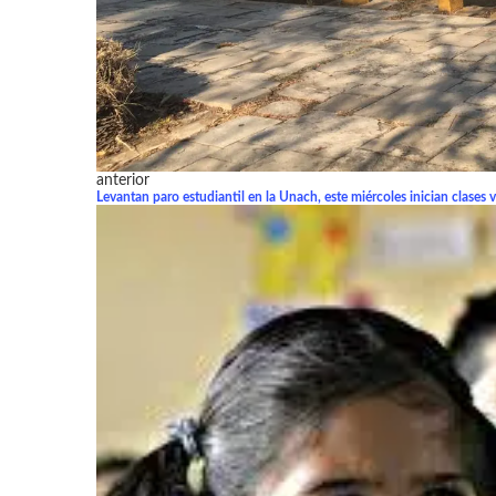
anterior
Levantan paro estudiantil en la Unach, este miércoles inician clases v