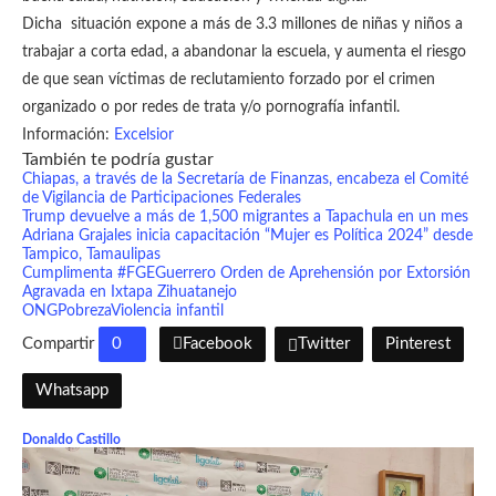
Dicha situación expone a más de 3.3 millones de niñas y niños a
trabajar a corta edad, a abandonar la escuela, y aumenta el riesgo
de que sean víctimas de reclutamiento forzado por el crimen
organizado o por redes de trata y/o pornografía infantil.
Información:
Excelsior
También te podría gustar
Chiapas, a través de la Secretaría de Finanzas, encabeza el Comité
de Vigilancia de Participaciones Federales
Trump devuelve a más de 1,500 migrantes a Tapachula en un mes
Adriana Grajales inicia capacitación “Mujer es Política 2024” desde
Tampico, Tamaulipas
Cumplimenta #FGEGuerrero Orden de Aprehensión por Extorsión
Agravada en Ixtapa Zihuatanejo
ONG
Pobreza
Violencia infantil
Compartir
0
Facebook
Twitter
Pinterest
Whatsapp
Donaldo Castillo