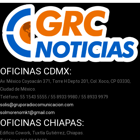
OFICINAS CDMX:
Av. México Coyoacán 371, Torre H Depto 201, Col. Xoco, CP 03330,
Ciudad de México.
Teléfono: 55 1543 5555 / 55 8933 9980 / 55 8933 9979
solis@gruporadiocomunicacion.com
solmorenomkt@gmail.com
OFICINAS CHIAPAS:
Edificio Cowork, Tuxtla Gutiérrez, Chiapas.