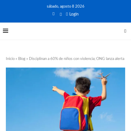
sábado, agosto 8 2026
Login
Inicio
»
Blog
»
Disciplinan a 60% de niños con violencia; ONG lanza alerta