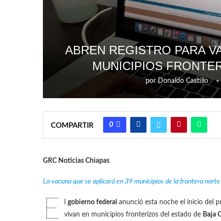
ABREN REGISTRO PARA VA
MUNICIPIOS FRONTER
por
Donaldo Castillo
0
COMPARTIR
GRC Noticias Chiapas
La vacuna que se aplicará en 39 municipios de la frontera nort
E
l
gobierno federal
anunció esta noche el inicio del pr
vivan en municipios fronterizos del estado de
Baja C