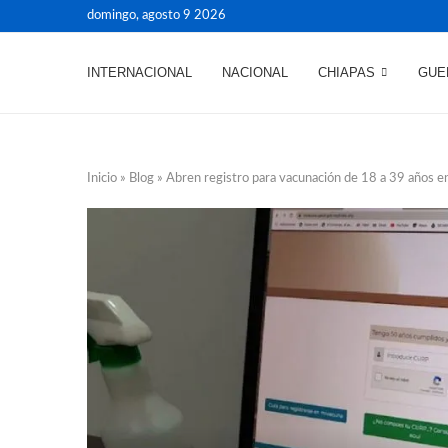
domingo, agosto 9 2026
INTERNACIONAL
NACIONAL
CHIAPAS
GUE
Inicio
»
Blog
»
Abren registro para vacunación de 18 a 39 años en