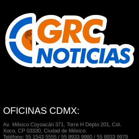
OFICINAS CDMX:
Av. México Coyoacán 371, Torre H Depto 201, Col.
Xoco, CP 03330, Ciudad de México.
Teléfono: 55 1543 5555 / 55 8933 9980 / 55 8933 9979