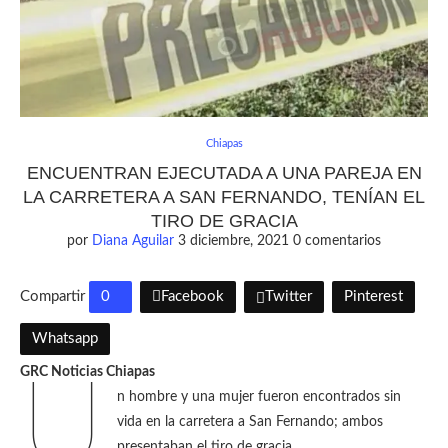
Chiapas
ENCUENTRAN EJECUTADA A UNA PAREJA EN
LA CARRETERA A SAN FERNANDO, TENÍAN EL
TIRO DE GRACIA
por
Diana Aguilar
3 diciembre, 2021
0 comentarios
Compartir
0
Facebook
Twitter
Pinterest
Whatsapp
GRC Noticias Chiapas
U
n hombre y una mujer fueron encontrados sin
vida en la carretera a San Fernando; ambos
presentaban el tiro de gracia.