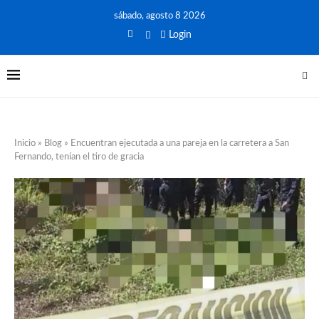
sábado, agosto 8 2026
Login
Inicio
»
Blog
»
Encuentran ejecutada a una pareja en la carretera a San
Fernando, tenían el tiro de gracia