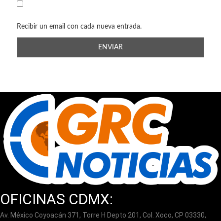
Recibir un email con cada nueva entrada.
OFICINAS CDMX:
Av. México Coyoacán 371, Torre H Depto 201, Col. Xoco, CP 03330,