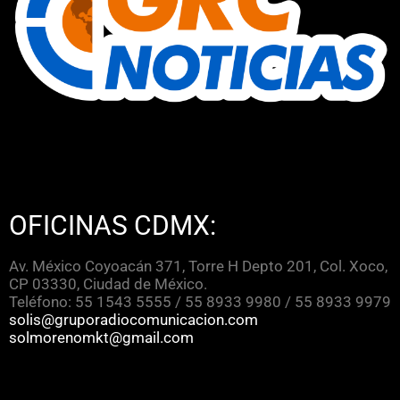
OFICINAS CDMX:
Av. México Coyoacán 371, Torre H Depto 201, Col. Xoco,
CP 03330, Ciudad de México.
Teléfono: 55 1543 5555 / 55 8933 9980 / 55 8933 9979
solis@gruporadiocomunicacion.com
solmorenomkt@gmail.com