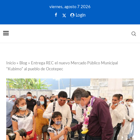
viernes, agosto 7 2026
Login
Inicio
»
Blog
»
Entrega REC el nuevo Mercado Público Municipal
“Kubimo” al pueblo de Ocotepec