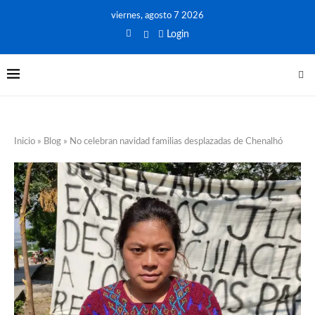
viernes, agosto 7 2026
Login
Inicio
»
Blog
»
No celebran navidad familias desplazadas de Chenalhó