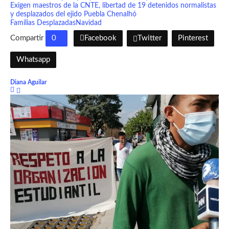
Exigen maestros de la CNTE, libertad de 19 detenidos normalistas
y desplazados del ejido Puebla Chenalhó
Familias Desplazadas
Navidad
Compartir
0
Facebook
Twitter
Pinterest
Whatsapp
Diana Aguilar