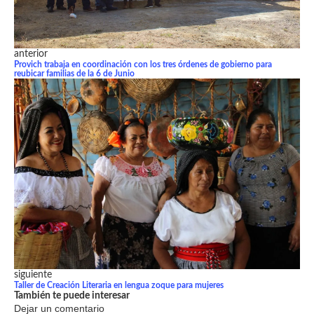
anterior
Provich trabaja en coordinación con los tres órdenes de gobierno para
reubicar familias de la 6 de Junio
siguiente
Taller de Creación Literaria en lengua zoque para mujeres
También te puede interesar
Dejar un comentario