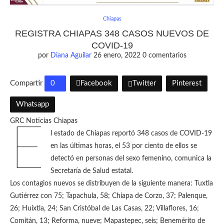
Chiapas
REGISTRA CHIAPAS 348 CASOS NUEVOS DE
COVID-19
por
Diana Aguilar
26 enero, 2022
0 comentarios
Compartir
0
Facebook
Twitter
Pinterest
Whatsapp
GRC Noticias Chiapas
E
l estado de Chiapas reportó 348 casos de COVID-19
en las últimas horas, el 53 por ciento de ellos se
detectó en personas del sexo femenino, comunica la
Secretaría de Salud estatal.
Los contagios nuevos se distribuyen de la siguiente manera: Tuxtla
Gutiérrez con 75; Tapachula, 58; Chiapa de Corzo, 37; Palenque,
26; Huixtla, 24; San Cristóbal de Las Casas, 22; Villaflores, 16;
Comitán, 13; Reforma, nueve; Mapastepec, seis; Benemérito de