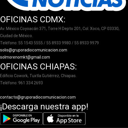
OFICINAS CDMX:
Av. México Coyoacán 371, Torre H Depto 201, Col. Xoco, CP 03330,
Ciudad de México.
Teléfono: 55 1543 5555 / 55 8933 9980 / 55 8933 9979
solis@gruporadiocomunicacion.com
solmorenomkt@gmail.com
OFICINAS CHIAPAS:
Edificio Cowork, Tuxtla Gutiérrez, Chiapas.
Teléfono: 961 334 2693
contacto@gruporadiocomunicacion.com
¡Descarga nuestra app!