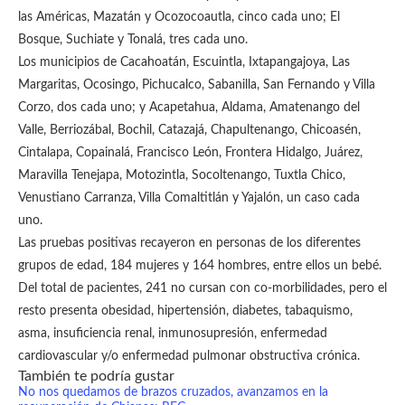
las Américas, Mazatán y Ocozocoautla, cinco cada uno; El
Bosque, Suchiate y Tonalá, tres cada uno.
Los municipios de Cacahoatán, Escuintla, Ixtapangajoya, Las
Margaritas, Ocosingo, Pichucalco, Sabanilla, San Fernando y Villa
Corzo, dos cada uno; y Acapetahua, Aldama, Amatenango del
Valle, Berriozábal, Bochil, Catazajá, Chapultenango, Chicoasén,
Cintalapa, Copainalá, Francisco León, Frontera Hidalgo, Juárez,
Maravilla Tenejapa, Motozintla, Socoltenango, Tuxtla Chico,
Venustiano Carranza, Villa Comaltitlán y Yajalón, un caso cada
uno.
Las pruebas positivas recayeron en personas de los diferentes
grupos de edad, 184 mujeres y 164 hombres, entre ellos un bebé.
Del total de pacientes, 241 no cursan con co-morbilidades, pero el
resto presenta obesidad, hipertensión, diabetes, tabaquismo,
asma, insuficiencia renal, inmunosupresión, enfermedad
cardiovascular y/o enfermedad pulmonar obstructiva crónica.
También te podría gustar
No nos quedamos de brazos cruzados, avanzamos en la