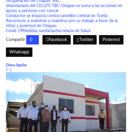
recuperación de Chiapas: REC
Voluntariado del CECyTE-TBC Chiapas se suma a las acciones en
apoyo a personas con cáncer
Conductor se impacta contra camellón central en Tuxtla
Reconocen a maestras y maestros por su trabajo a favor de la
niñez y juventud de Chiapas
Covid-19
Medidas sanitarias
Secretaría de Salud
Compartir
0
Facebook
Twitter
Pinterest
Whatsapp
Diana Aguilar