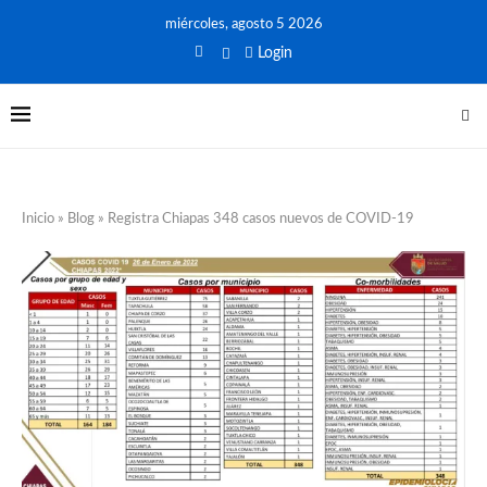
miércoles, agosto 5 2026
Login
Inicio
»
Blog
»
Registra Chiapas 348 casos nuevos de COVID-19