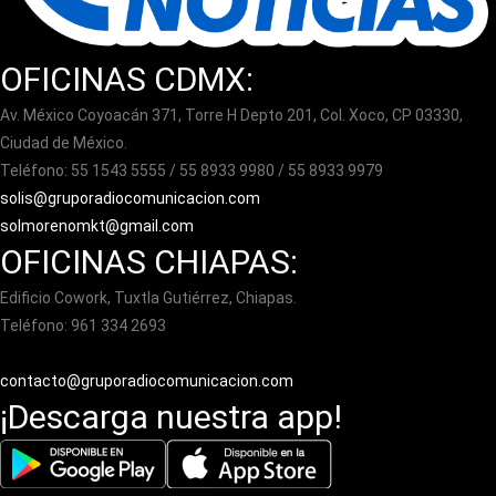
OFICINAS CDMX:
Av. México Coyoacán 371, Torre H Depto 201, Col. Xoco, CP 03330,
Ciudad de México.
Teléfono: 55 1543 5555 / 55 8933 9980 / 55 8933 9979
solis@gruporadiocomunicacion.com
solmorenomkt@gmail.com
OFICINAS CHIAPAS:
Edificio Cowork, Tuxtla Gutiérrez, Chiapas.
Teléfono: 961 334 2693
contacto@gruporadiocomunicacion.com
¡Descarga nuestra app!