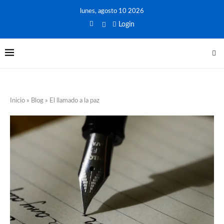
lunes, agosto 10 2026
Login
Inicio
»
Blog
»
El llamado a la paz