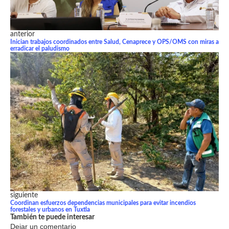
anterior
Inician trabajos coordinados entre Salud, Cenaprece y OPS/OMS con miras a
erradicar el paludismo
siguiente
Coordinan esfuerzos dependencias municipales para evitar incendios
forestales y urbanos en Tuxtla
También te puede interesar
Dejar un comentario