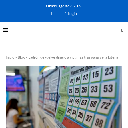
sábado, agosto 8 2026
Login
Inicio
»
Blog
»
Ladrón devuelve dinero a victimas tras ganarse la lotería