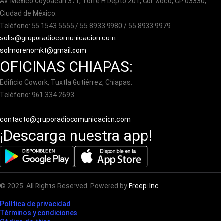
Av. México Coyoacán 371, Torre H Depto 201, Col. Xoco, CP 03330,
Ciudad de México.
Teléfono: 55 1543 5555 / 55 8933 9980 / 55 8933 9979
solis@gruporadiocomunicacion.com
solmorenomkt@gmail.com
OFICINAS CHIAPAS:
Edificio Cowork, Tuxtla Gutiérrez, Chiapas.
Teléfono: 961 334 2693
contacto@gruporadiocomunicacion.com
¡Descarga nuestra app!
© 2025. All Rights Reserved. Powered by
Freepi Inc
Polìtica de privacidad
Términos y condiciones